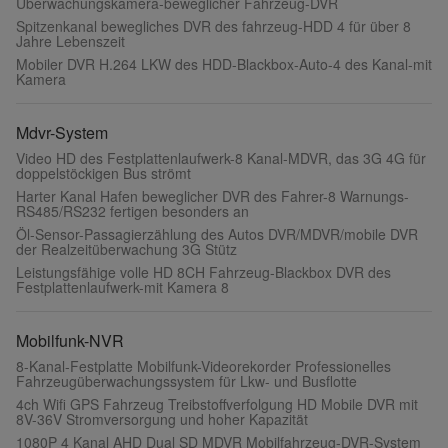
Überwachungskamera-beweglicher Fahrzeug-DVR
Spitzenkanal bewegliches DVR des fahrzeug-HDD 4 für über 8
Jahre Lebenszeit
Mobiler DVR H.264 LKW des HDD-Blackbox-Auto-4 des Kanal-mit
Kamera
Mdvr-System
Video HD des Festplattenlaufwerk-8 Kanal-MDVR, das 3G 4G für
doppelstöckigen Bus strömt
Harter Kanal Hafen beweglicher DVR des Fahrer-8 Warnungs-
RS485/RS232 fertigen besonders an
Öl-Sensor-Passagierzählung des Autos DVR/MDVR/mobile DVR
der Realzeitüberwachung 3G Stütz
Leistungsfähige volle HD 8CH Fahrzeug-Blackbox DVR des
Festplattenlaufwerk-mit Kamera 8
Mobilfunk-NVR
8-Kanal-Festplatte Mobilfunk-Videorekorder Professionelles
Fahrzeugüberwachungssystem für Lkw- und Busflotte
4ch Wifi GPS Fahrzeug Treibstoffverfolgung HD Mobile DVR mit
8V-36V Stromversorgung und hoher Kapazität
1080P 4 Kanal AHD Dual SD MDVR Mobilfahrzeug-DVR-System