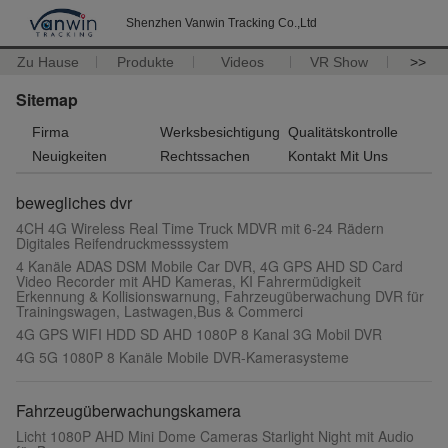
Shenzhen Vanwin Tracking Co.,Ltd
Zu Hause
Produkte
Videos
VR Show
>>
Sitemap
Firma
Werksbesichtigung
Qualitätskontrolle
Neuigkeiten
Rechtssachen
Kontakt Mit Uns
bewegliches dvr
4CH 4G Wireless Real Time Truck MDVR mit 6-24 Rädern
Digitales Reifendruckmesssystem
4 Kanäle ADAS DSM Mobile Car DVR, 4G GPS AHD SD Card
Video Recorder mit AHD Kameras, KI Fahrermüdigkeit
Erkennung & Kollisionswarnung, Fahrzeugüberwachung DVR für
Trainingswagen, Lastwagen,Bus & Commerci
4G GPS WIFI HDD SD AHD 1080P 8 Kanal 3G Mobil DVR
4G 5G 1080P 8 Kanäle Mobile DVR-Kamerasysteme
Fahrzeugüberwachungskamera
Licht 1080P AHD Mini Dome Cameras Starlight Night mit Audio