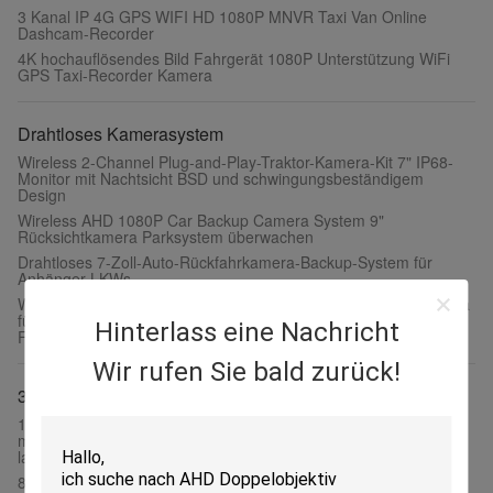
3 Kanal IP 4G GPS WIFI HD 1080P MNVR Taxi Van Online
Dashcam-Recorder
4K hochauflösendes Bild Fahrgerät 1080P Unterstützung WiFi
GPS Taxi-Recorder Kamera
Drahtloses Kamerasystem
Wireless 2-Channel Plug-and-Play-Traktor-Kamera-Kit 7" IP68-
Monitor mit Nachtsicht BSD und schwingungsbeständigem
Design
Wireless AHD 1080P Car Backup Camera System 9"
Rücksichtkamera Parksystem überwachen
Drahtloses 7-Zoll-Auto-Rückfahrkamera-Backup-System für
Anhänger-LKWs
Wireless Hitch Kamera mit tragbarem Monitor Kit Umkehrkamera
für einfache Bootsanschluss Wasserdicht Nachtsicht
Hinterlass eine Nachricht
Fahrassistent
Wir rufen Sie bald zurück!
360-Grad-Ansichtssystem
10.1" Touch DVR Monitor 360° BSD AI Blind Spot Safety System
mit gerade LED-Blitzmelder für Gabelstapler, Lkw und
landwirtschaftliche Fahrzeuge
8 CH 4G 360 Panoramabildgerät MDVR mit KI ADAS DSM BSD