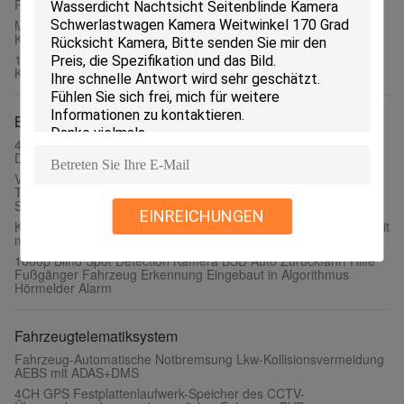
Panoramabildgerät Fahrzeug-DVR-Kamerasystem
Monitor 7 Tft Lcd Auto IPS HD bewegt 360° um Vogel-Ansicht-
Kamera-System 12~24V Schritt für Schritt fort
1080P KI Intelligentes 360-Bird-View-Bildsystem Panorama-
Kamera 3D Surround 4 Seitenkamera Fahrgerät Erfassung
BSD-System
4G/WiFi 5 - Kanal KI-Fahrzeugüberwachungssystem. ADAS +
DMS + BSD-Alarme.
Vierkanal-BSD-System-KI-Auto-Videorekorder mit 7-Zoll-
Touchscreen, Totwinkelassistent und Rückfahrkamera für
Schwerlastfahrzeuge
EINREICHUNGEN
KI-Smart-DMS-Kamera Fahrtmüdigkeit Überwachungskamera mit
müden Telefonanrufe Rauch usw.
1080p Blind Spot Detection Kamera BSD Auto Zurückfahrt Hilfe
Fußgänger Fahrzeug Erkennung Eingebaut in Algorithmus
Hörmelder Alarm
Fahrzeugtelematiksystem
Fahrzeug-Automatische Notbremsung Lkw-Kollisionsvermeidung
AEBS mit ADAS+DMS
4CH GPS Festplattenlaufwerk-Speicher des CCTV-