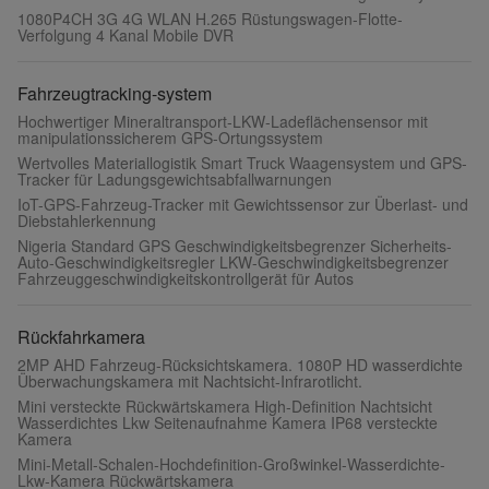
1080P4CH 3G 4G WLAN H.265 Rüstungswagen-Flotte-
Verfolgung 4 Kanal Mobile DVR
Fahrzeugtracking-system
Hochwertiger Mineraltransport-LKW-Ladeflächensensor mit
manipulationssicherem GPS-Ortungssystem
Wertvolles Materiallogistik Smart Truck Waagensystem und GPS-
Tracker für Ladungsgewichtsabfallwarnungen
IoT-GPS-Fahrzeug-Tracker mit Gewichtssensor zur Überlast- und
Diebstahlerkennung
Nigeria Standard GPS Geschwindigkeitsbegrenzer Sicherheits-
Auto-Geschwindigkeitsregler LKW-Geschwindigkeitsbegrenzer
Fahrzeuggeschwindigkeitskontrollgerät für Autos
Rückfahrkamera
2MP AHD Fahrzeug-Rücksichtskamera. 1080P HD wasserdichte
Überwachungskamera mit Nachtsicht-Infrarotlicht.
Mini versteckte Rückwärtskamera High-Definition Nachtsicht
Wasserdichtes Lkw Seitenaufnahme Kamera IP68 versteckte
Kamera
Mini-Metall-Schalen-Hochdefinition-Großwinkel-Wasserdichte-
Lkw-Kamera Rückwärtskamera