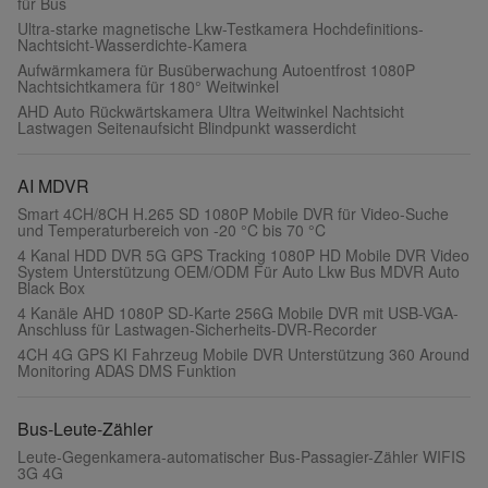
für Bus
Ultra-starke magnetische Lkw-Testkamera Hochdefinitions-
Nachtsicht-Wasserdichte-Kamera
Aufwärmkamera für Busüberwachung Autoentfrost 1080P
Nachtsichtkamera für 180° Weitwinkel
AHD Auto Rückwärtskamera Ultra Weitwinkel Nachtsicht
Lastwagen Seitenaufsicht Blindpunkt wasserdicht
AI MDVR
Smart 4CH/8CH H.265 SD 1080P Mobile DVR für Video-Suche
und Temperaturbereich von -20 °C bis 70 °C
4 Kanal HDD DVR 5G GPS Tracking 1080P HD Mobile DVR Video
System Unterstützung OEM/ODM Für Auto Lkw Bus MDVR Auto
Black Box
4 Kanäle AHD 1080P SD-Karte 256G Mobile DVR mit USB-VGA-
Anschluss für Lastwagen-Sicherheits-DVR-Recorder
4CH 4G GPS KI Fahrzeug Mobile DVR Unterstützung 360 Around
Monitoring ADAS DMS Funktion
Bus-Leute-Zähler
Leute-Gegenkamera-automatischer Bus-Passagier-Zähler WIFIS
3G 4G