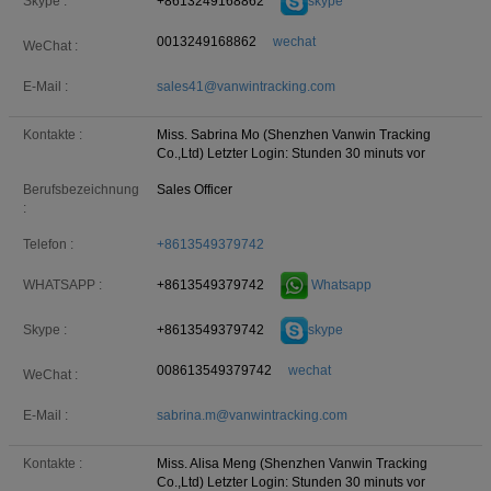
+8613249168862
skype
Skype :
0013249168862
wechat
WeChat :
E-Mail :
sales41@vanwintracking.com
Kontakte :
Miss. Sabrina Mo (Shenzhen Vanwin Tracking
Co.,Ltd)
Letzter Login: Stunden 30 minuts vor
Berufsbezeichnung
Sales Officer
:
Telefon :
+8613549379742
+8613549379742
Whatsapp
WHATSAPP :
+8613549379742
skype
Skype :
008613549379742
wechat
WeChat :
E-Mail :
sabrina.m@vanwintracking.com
Kontakte :
Miss. Alisa Meng (Shenzhen Vanwin Tracking
Co.,Ltd)
Letzter Login: Stunden 30 minuts vor