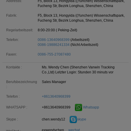
Addresss:
F5, Block 13, Hongyida ((Yunchen) Wissenschaftspark,
Fucheng Str, Bezirk Longhua, Shenzhen, China
Fabrik:
F5, Block 13, Hongyida ((Yunchen) Wissenschaftspark,
Fucheng Str, Bezirk Longhua, Shenzhen, China
Regelarbeitszeit:
8:00-20:00 ( Peking-Zeit)
Telefon:
0086-13640968399
(Arbeitszeit)
0086-19886241334
(Nicht Arbeitszeit)
Faxen:
0086-755-27087480
Kontakte :
Ms. Wendy Chen (Shenzhen Vanwin Tracking
Co.,Ltd)
Letzter Login: Stunden 30 minuts vor
Berufsbezeichnung
Sales Manager
:
Telefon :
+8613640968399
+8613640968399
Whatsapp
WHATSAPP :
chen.wendy12
skype
Skype :
exwendychen
wechat