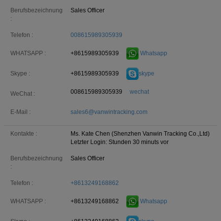
Berufsbezeichnung
Sales Officer
:
Telefon :
008615989305939
+8615989305939
Whatsapp
WHATSAPP :
+8615989305939
skype
Skype :
008615989305939
wechat
WeChat :
E-Mail :
sales6@vanwintracking.com
Kontakte :
Ms. Kate Chen (Shenzhen Vanwin Tracking Co.,Ltd)
Letzter Login: Stunden 30 minuts vor
Berufsbezeichnung
Sales Officer
:
Telefon :
+8613249168862
+8613249168862
Whatsapp
WHATSAPP :