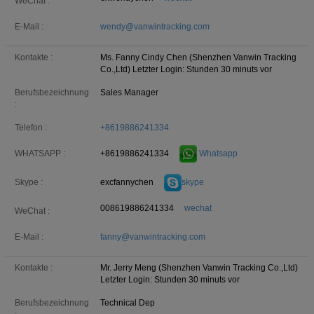
WeChat :
E-Mail :
wendy@vanwintracking.com
Kontakte :
Ms. Fanny Cindy Chen (Shenzhen Vanwin Tracking
Co.,Ltd)
Letzter Login: Stunden 30 minuts vor
Berufsbezeichnung
Sales Manager
:
Telefon :
+8619886241334
+8619886241334
Whatsapp
WHATSAPP :
excfannychen
skype
Skype :
008619886241334
wechat
WeChat :
E-Mail :
fanny@vanwintracking.com
Kontakte :
Mr. Jerry Meng (Shenzhen Vanwin Tracking Co.,Ltd)
Letzter Login: Stunden 30 minuts vor
Berufsbezeichnung
Technical Dep