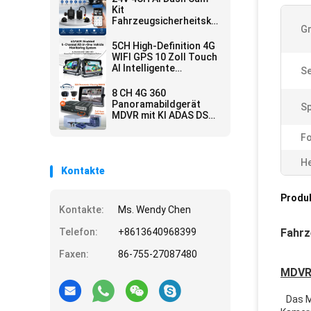
Kit
Fahrzeugsicherheitskamera
Gr
DVR mit DMS ADAS BSD
Seitenkamera für
5CH High-Definition 4G
Lkw/Bus
WIFI GPS 10 Zoll Touch
AI Intelligente
Se
integrierte Auto-
Display
8 CH 4G 360
Panoramabildgerät
Sp
MDVR mit KI ADAS DSM
BSD
Panoramabildgerät
Fo
Fahrzeug-DVR-
Kamerasystem
He
Kontakte
Produ
Kontakte:
Ms. Wendy Chen
Telefon:
+8613640968399
Fahrz
Faxen:
86-755-27087480
MDVR
Das M