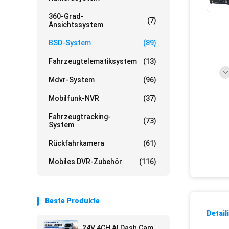
360-Grad-
(7)
Ansichtssystem
BSD-System
(89)
Fahrzeugtelematiksystem
(13)
Mdvr-System
(96)
Mobilfunk-NVR
(37)
Fahrzeugtracking-
(73)
System
Rückfahrkamera
(61)
Mobiles DVR-Zubehör
(116)
Beste Produkte
Detail
24V 4CH AI Dash Cam