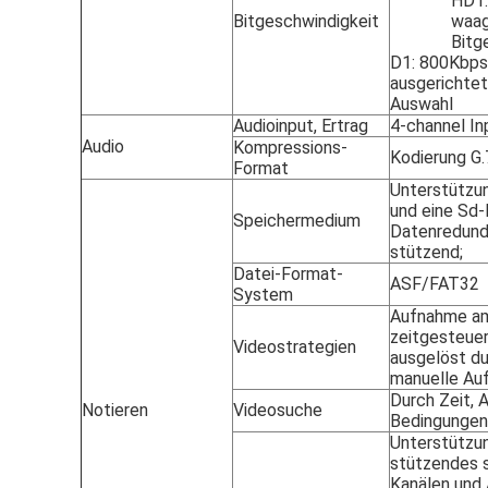
HD1:
Bitgeschwindigkeit
waag
Bitg
D1: 800Kbps
ausgerichtet
Auswahl
Audioinput, Ertrag
4-channel In
Audio
Kompressions-
Kodierung G
Format
Unterstützun
und eine Sd-K
Speichermedium
Datenredund
stützend;
Datei-Format-
ASF/FAT32
System
Aufnahme am
zeitgesteue
Videostrategien
ausgelöst du
manuelle Au
Durch Zeit, 
Notieren
Videosuche
Bedingungen
Unterstützun
stützendes s
Kanälen und 