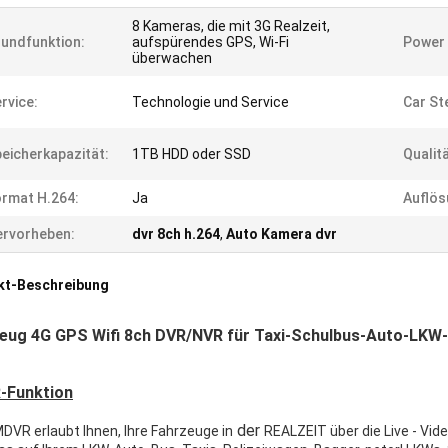
8 Kameras, die mit 3G Realzeit,
undfunktion:
aufspürendes GPS, Wi-Fi
Power 
überwachen
rvice:
Technologie und Service
Car Ste
eicherkapazität:
1TB HDD oder SSD
Qualitä
rmat H.264:
Ja
Auflös
rvorheben:
dvr 8ch h.264
,
Auto Kamera dvr
kt-Beschreibung
eug 4G GPS Wifi 8ch DVR/NVR für Taxi-Schulbus-Auto-LKW
-Funktion
der
DVR erlaubt Ihnen, Ihre Fahrzeuge in
REALZEIT über die Live - Vi