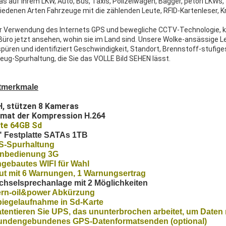
s auf Ihrem LKW, Auto, Bus, Taxis, Polizeiwagen, Bagger, petorl LKW
iedenen Arten Fahrzeuge mit die zählenden Leute, RFID-Kartenleser, 
r Verwendung des Internets GPS und bewegliche CCTV-Technologie, kö
Büro jetzt ansehen, wohin sie im Land sind. Unsere Wolke-ansässige Lei
püren und identifiziert Geschwindigkeit, Standort, Brennstoff-stufiges
eug-Spurhaltung, die Sie das VOLLE Bild SEHEN lässt.
tmerkmale
, stützen 8 Kameras
mat der Kompression H.264
te 64GB Sd
" Festplatte SATAs 1TB
S-Spurhaltung
rnbedienung 3G
ngebautes WIFI für Wahl
ut mit 6 Warnungen, 1 Warnungsertrag
hselsprechanlage mit 2 Möglichkeiten
ern-oil&power Abkürzung
iegelaufnahme in Sd-Karte
tentieren Sie UPS, das ununterbrochen arbeitet, um Daten
undengebundenes GPS-Datenformatsenden (optional)