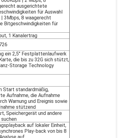
 600Kbps | 2 Mbps, 8
erecht ausgerichtete
eschwindigkeiten für Auswahl
 | 3Mbps, 8 waagerecht
e Bitgeschwindigkeiten für
put, 1 Kanalertrag
.726
g ein 2,5" Festplattenlaufwerk
arte, die bis zu 32G sich stützt,
anz-Storage Technology
 Start standardmäßig,
rte Aufnahme, die Aufnahme
rch Warnung und Ereignis sowie
fnahme stützend
Art, Speichergerät und andere
 suchen
gsplayback auf lokaler Einheit,
ynchrones Play-back von bis 8
Analyse auf