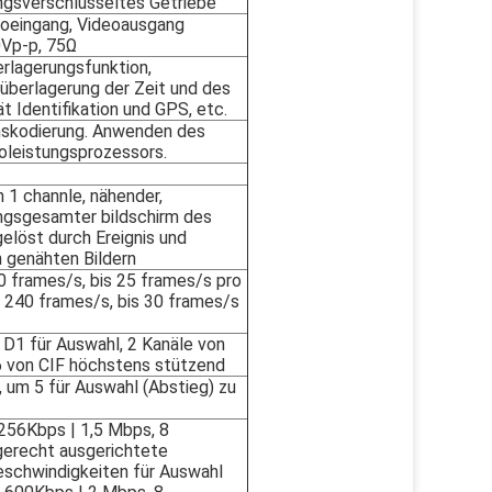
ngsverschlüsseltes Getriebe
eoeingang, Videoausgang
0Vp-p, 75Ω
rlagerungsfunktion,
überlagerung der Zeit und des
t Identifikation und GPS, etc.
skodierung. Anwenden des
loleistungsprozessors.
 1 channle, nähender,
ngsgesamter bildschirm des
gelöst durch Ereignis und
 genähten Bildern
 frames/s, bis 25 frames/s pro
 240 frames/s, bis 30 frames/s
 D1 für Auswahl, 2 Kanäle von
6 von CIF höchstens stützend
, um 5 für Auswahl (Abstieg) zu
 256Kbps | 1,5 Mbps, 8
erecht ausgerichtete
eschwindigkeiten für Auswahl