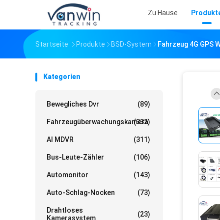
Zu Hause
Produkt
Startseite
Produkte
BSD-System
Fahrzeug 4G GPS W
Kategorien
Bewegliches Dvr
(89)
Fahrzeugüberwachungskamera
(332)
AI MDVR
(311)
Bus-Leute-Zähler
(106)
Automonitor
(143)
Auto-Schlag-Nocken
(73)
Drahtloses
(23)
Kamerasystem