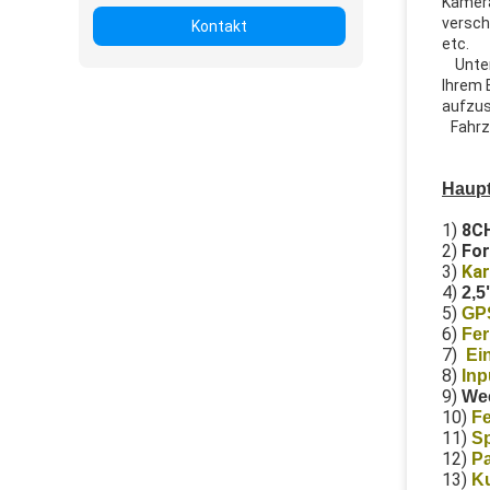
Kamera
versch
Kontakt
etc.
Unte
Ihrem 
aufzus
Fahrz
Haup
1)
8CH
2)
For
3)
Kar
4)
2,5
5)
GP
6)
Fe
7)
Ei
8)
Inp
9)
Wec
10)
F
11)
Sp
12)
Pa
13)
K