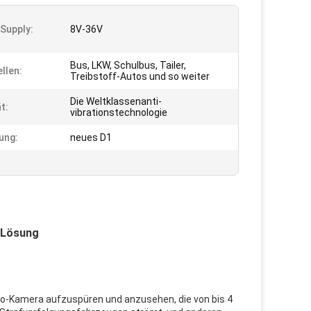
Supply:
8V-36V
Bus, LKW, Schulbus, Tailer,
llen:
Treibstoff-Autos und so weiter
Die Weltklassenanti-
t:
vibrationstechnologie
ung:
neues D1
-Lösung
deo-Kamera aufzuspüren und anzusehen, die von bis 4