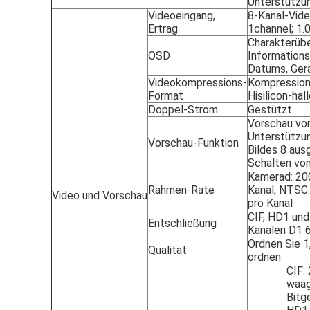
Unterstützu
Videoeingang,
8-Kanal-Vid
Ertrag
1channel; 1.
Charakterübe
OSD
Informations
Datums, Gerä
Videokompressions-
Kompression
Format
Hisilicon-hal
Doppel-Strom
Gestützt
Vorschau von
Unterstützu
Vorschau-Funktion
Bildes 8 aus
Schalten von
Kamerad: 200
Rahmen-Rate
Kanal; NTSC:
Video und Vorschau
pro Kanal
CIF, HD1 und
Entschließung
Kanälen D1 
Ordnen Sie 1
Qualität
ordnen
CIF:
waag
Bitg