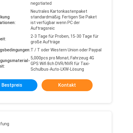
negotiated
Neutrales Kartonkastenpaket
ckung
standardmäßig. Fertigen Sie Paket
ationen:
ist verfügbar wenn PC der
Auftragsreic
2-3 Tage für Proben, 15-30 Tage für
eit:
große Aufträge
gsbedingungen:
T / T oder Western Union oder Paypal
5,000pcs pro Monat; Fahrzeug 4G
gungsmaterial-
GPS Wifi 8ch DVR/NVR für Taxi-
it:
Schulbus-Auto-LKW-Lösung
Bestpreis
Kontakt
üfung