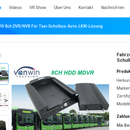
e
Videos
VR Show
Über Uns
Kontakt
Nachrichten
ifi 8ch DVR/NVR Für Taxi-Schulbus-Auto-LKW-Lösung
Fahrz
Schul
Produk
Herkun
Marke
Zertifi
Model
Zahlun
Min Be