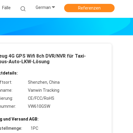
German
Fälle
Referenzen
eug 4G GPS Wifi 8ch DVR/NVR für Taxi-
bus-Auto-LKW-Lösung
tdetails:
ftsort:
Shenzhen, China
nname:
Vanwin Tracking
zierung:
CE/FCC/RoHS
lnummer:
VW610GSW
g und Versand AGB:
stellmenge:
1PC