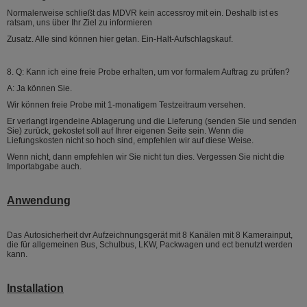
Normalerweise schließt das MDVR kein accessroy mit ein. Deshalb ist es
ratsam, uns über Ihr Ziel zu informieren
Zusatz. Alle sind können hier getan. Ein-Halt-Aufschlagskauf.
8. Q: Kann ich eine freie Probe erhalten, um vor formalem Auftrag zu prüfen?
A: Ja können Sie.
Wir können freie Probe mit 1-monatigem Testzeitraum versehen.
Er verlangt irgendeine Ablagerung und die Lieferung (senden Sie und senden
Sie) zurück, gekostet soll auf Ihrer eigenen Seite sein. Wenn die
Liefungskosten nicht so hoch sind, empfehlen wir auf diese Weise.
Wenn nicht, dann empfehlen wir Sie nicht tun dies. Vergessen Sie nicht die
Importabgabe auch.
Anwendung
Das Autosicherheit dvr Aufzeichnungsgerät mit 8 Kanälen mit 8 Kamerainput,
die für allgemeinen Bus, Schulbus, LKW, Packwagen und ect benutzt werden
kann.
Installation