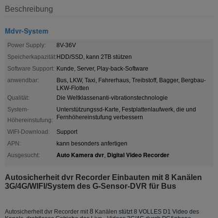
Beschreibung
Mdvr-System
Power Supply:
8V-36V
Speicherkapazität:
HDD/SSD, kann 2TB stützen
Software Support:
Kunde, Server, Play-back-Software
anwendbar:
Bus, LKW, Taxi, Fahrerhaus, Treibstoff, Bagger, Bergbau-
LKW-Flotten
Qualität:
Die Weltklassenanti-vibrationstechnologie
System-
Unterstützungssd-Karte, Festplattenlaufwerk, die und
Fernhöhereinstufung verbessern
Höhereinstufung:
WIFI-Download:
Support
APN:
kann besonders anfertigen
Auto Kamera dvr
Digital Video Recorder
Ausgesucht:
,
Autosicherheit dvr Recorder Einbauten mit 8 Kanälen
3G/4G/WIFI/System des G-Sensor-DVR für Bus
8
Autosicherheit dvr Recorder mit
Kanälen
stützt 8 VOLLES D1 Video des