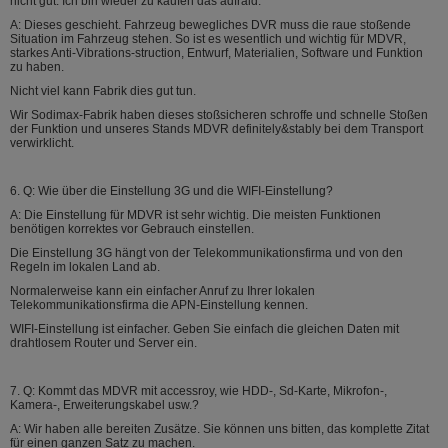
nicht gut. Ich bin wieder zu kaufen das adfraid.
A: Dieses geschieht. Fahrzeug bewegliches DVR muss die raue stoßende
Situation im Fahrzeug stehen. So ist es wesentlich und wichtig für MDVR,
starkes Anti-Vibrations-struction, Entwurf, Materialien, Software und Funktion
zu haben.
Nicht viel kann Fabrik dies gut tun.
Wir Sodimax-Fabrik haben dieses stoßsicheren schroffe und schnelle Stoßen
der Funktion und unseres Stands MDVR definitely&stably bei dem Transport
verwirklicht.
6. Q: Wie über die Einstellung 3G und die WIFI-Einstellung?
A: Die Einstellung für MDVR ist sehr wichtig. Die meisten Funktionen
benötigen korrektes vor Gebrauch einstellen.
Die Einstellung 3G hängt von der Telekommunikationsfirma und von den
Regeln im lokalen Land ab.
Normalerweise kann ein einfacher Anruf zu Ihrer lokalen
Telekommunikationsfirma die APN-Einstellung kennen.
WIFI-Einstellung ist einfacher. Geben Sie einfach die gleichen Daten mit
drahtlosem Router und Server ein.
7. Q: Kommt das MDVR mit accessroy, wie HDD-, Sd-Karte, Mikrofon-,
Kamera-, Erweiterungskabel usw.?
A: Wir haben alle bereiten Zusätze. Sie können uns bitten, das komplette Zitat
für einen ganzen Satz zu machen.