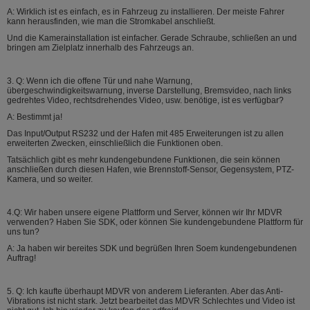
A: Wirklich ist es einfach, es in Fahrzeug zu installieren. Der meiste Fahrer
kann herausfinden, wie man die Stromkabel anschließt.
Und die Kamerainstallation ist einfacher. Gerade Schraube, schließen an und
bringen am Zielplatz innerhalb des Fahrzeugs an.
3. Q: Wenn ich die offene Tür und nahe Warnung,
übergeschwindigkeitswarnung, inverse Darstellung, Bremsvideo, nach links
gedrehtes Video, rechtsdrehendes Video, usw. benötige, ist es verfügbar?
A: Bestimmt ja!
Das Input/Output RS232 und der Hafen mit 485 Erweiterungen ist zu allen
erweiterten Zwecken, einschließlich die Funktionen oben.
Tatsächlich gibt es mehr kundengebundene Funktionen, die sein können
anschließen durch diesen Hafen, wie Brennstoff-Sensor, Gegensystem, PTZ-
Kamera, und so weiter.
4.Q: Wir haben unsere eigene Plattform und Server, können wir Ihr MDVR
verwenden? Haben Sie SDK, oder können Sie kundengebundene Plattform für
uns tun?
A: Ja haben wir bereites SDK und begrüßen Ihren Soem kundengebundenen
Auftrag!
5. Q: Ich kaufte überhaupt MDVR von anderem Lieferanten. Aber das Anti-
Vibrations ist nicht stark. Jetzt bearbeitet das MDVR Schlechtes und Video ist