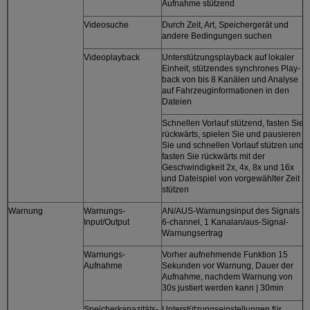
Aufnahme stützend
Videosuche
Durch Zeit, Art, Speichergerät und
andere Bedingungen suchen
Videoplayback
Unterstützungsplayback auf lokaler
Einheit, stützendes synchrones Play-
back von bis 8 Kanälen und Analyse
auf Fahrzeuginformationen in den
Dateien
Schnellen Vorlauf stützend, fasten Sie
rückwärts, spielen Sie und pausieren
Sie und schnellen Vorlauf stützen und
fasten Sie rückwärts mit der
Geschwindigkeit 2x, 4x, 8x und 16x
und Dateispiel von vorgewählter Zeit
stützen
Warnung
Warnungs-
AN/AUS-Warnungsinput des Signals
Input/Output
6-channel, 1 Kanalan/aus-Signal-
Warnungsertrag
Warnungs-
Vorher aufnehmende Funktion 15
Aufnahme
Sekunden vor Warnung, Dauer der
Aufnahme, nachdem Warnung von
30s justiert werden kann | 30min
Speicherkapazitäts-
Unterstützungseinstellungen für