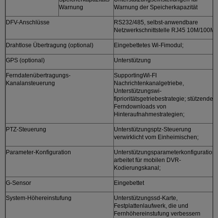
Warnung
Warnung der Speicherkapazität
DFV-Anschlüsse
RS232/485, selbst-anwendbare
Netzwerkschnittstelle RJ45 10M/100M
Drahtlose Übertragung (optional)
Eingebettetes Wi-Fimodul;
GPS (optional)
Unterstützung
Ferndatenübertragungs-
SupportingWi-FI
Kanalansteuerung
Nachrichtenkanalgetriebe,
Unterstützungswi-
fiprioritätsgetriebestrategie; stützende
Ferndownloads von
Hinteraufnahmestrategien;
PTZ-Steuerung
Unterstützungsptz-Steuerung
verwirklicht vom Einheimischen;
Parameter-Konfiguration
Unterstützungsparameterkonfiguration
arbeitet für mobilen DVR-
Kodierungskanal;
G-Sensor
Eingebettet
System-Höhereinstufung
Unterstützungssd-Karte,
Festplattenlaufwerk, die und
Fernhöhereinstufung verbessern