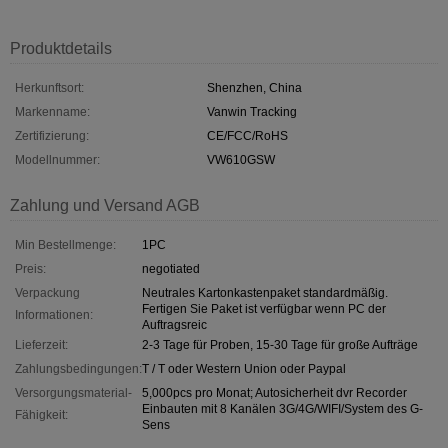
Produktdetails
Herkunftsort:
Shenzhen, China
Markenname:
Vanwin Tracking
Zertifizierung:
CE/FCC/RoHS
Modellnummer:
VW610GSW
Zahlung und Versand AGB
Min Bestellmenge:
1PC
Preis:
negotiated
Verpackung
Neutrales Kartonkastenpaket standardmäßig.
Fertigen Sie Paket ist verfügbar wenn PC der
Informationen:
Auftragsreic
Lieferzeit:
2-3 Tage für Proben, 15-30 Tage für große Aufträge
Zahlungsbedingungen:
T / T oder Western Union oder Paypal
Versorgungsmaterial-
5,000pcs pro Monat; Autosicherheit dvr Recorder
Einbauten mit 8 Kanälen 3G/4G/WIFI/System des G-
Fähigkeit:
Sens