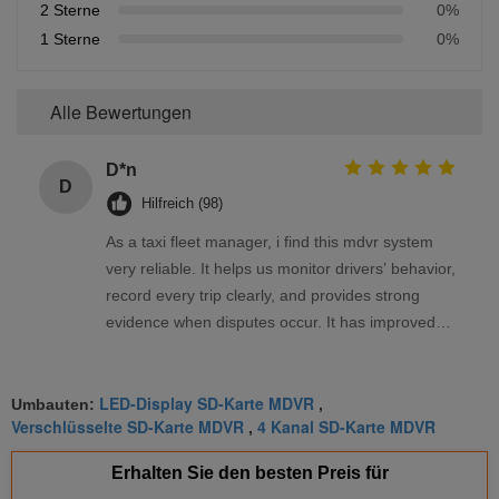
2 Sterne
0%
1 Sterne
0%
Alle Bewertungen
D*n
D
Hilfreich (98)
As a taxi fleet manager, i find this mdvr system
very reliable. It helps us monitor drivers’ behavior,
record every trip clearly, and provides strong
evidence when disputes occur. It has improved
our management efficiency and saved us a lot of
time and money.
LED-Display SD-Karte MDVR
Umbauten:
,
Verschlüsselte SD-Karte MDVR
4 Kanal SD-Karte MDVR
,
Erhalten Sie den besten Preis für