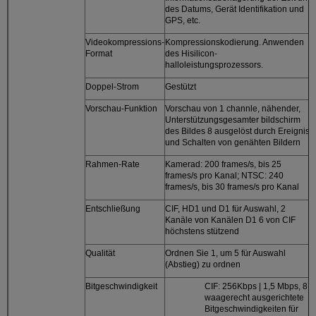
des Datums, Gerät Identifikation und
GPS, etc.
Videokompressions-
Kompressionskodierung. Anwenden
Format
des Hisilicon-
halloleistungsprozessors.
Doppel-Strom
Gestützt
Vorschau-Funktion
Vorschau von 1 channle, nähender,
Unterstützungsgesamter bildschirm
des Bildes 8 ausgelöst durch Ereignis
und Schalten von genähten Bildern
Rahmen-Rate
Kamerad: 200 frames/s, bis 25
frames/s pro Kanal; NTSC: 240
frames/s, bis 30 frames/s pro Kanal
Entschließung
CIF, HD1 und D1 für Auswahl, 2
Kanäle von Kanälen D1 6 von CIF
höchstens stützend
Qualität
Ordnen Sie 1, um 5 für Auswahl
(Abstieg) zu ordnen
Bitgeschwindigkeit
CIF: 256Kbps | 1,5 Mbps, 8
waagerecht ausgerichtete
Bitgeschwindigkeiten für