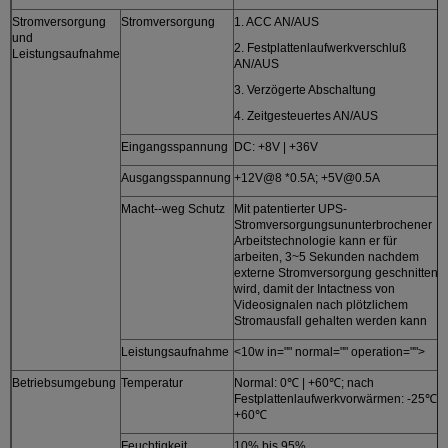
Stromversorgung
Stromversorgung
1. ACC AN/AUS
und
2. Festplattenlaufwerkverschluß
Leistungsaufnahme
AN/AUS
3. Verzögerte Abschaltung
4. Zeitgesteuertes AN/AUS
Eingangsspannung
DC: +8V | +36V
Ausgangsspannung
+12V@8 *0.5A; +5V@0.5A
Macht--weg Schutz
Mit patentierter UPS-
Stromversorgungsununterbrochener
Arbeitstechnologie kann er für
arbeiten, 3~5 Sekunden nachdem
externe Stromversorgung geschnitten
wird, damit der Intactness von
Videosignalen nach plötzlichem
Stromausfall gehalten werden kann
Leistungsaufnahme
<10w in="" normal="" operation="">
Betriebsumgebung
Temperatur
Normal: 0℃ | +60℃; nach
Festplattenlaufwerkvorwärmen: -25℃ |
+60℃
Feuchtigkeit
10% bis 95%