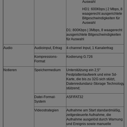
Auswahl
HD1: 600Kbps | 2 Mbps, 8
waagerecht ausgerichtete
Bitgeschwindigkeiten für
Auswahl
D1: 800Kbps | 3Mbps, 8 waagerecht
ausgerichtete Bitgeschwindigkeiten
für Auswahl
Audio
Audioinput, Ertrag
4-channel Input, 1 Kanalertrag
Kompressions-
Kodierung G.726
Format
Notieren
Speichermedium
Unterstützung ein 2,5"
Festplattenlaufwerk und eine Sd-
Karte, die bis zu 32G sich stützt,
Datenredundanz-Storage Technology
stützend;
Datei-Format-
ASF/FAT32
System
Videostrategien
Aufnahme am Start standardmäßig,
zeitgesteuerte Aufnahme, die
Aufnahme ausgelöst durch Warnung
und Ereignis sowie manuelle