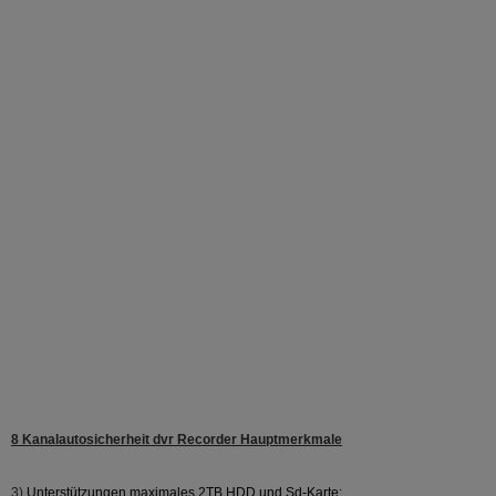
8 Kanalautosicherheit dvr Recorder
Hauptmerkmale
3)
Unterstützungen maximales 2TB HDD und Sd-Karte;