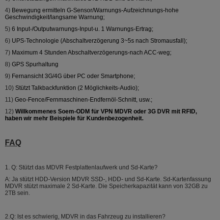
4)
Bewegung ermitteln G-Sensor/Warnungs-Aufzeichnungs-hohe
Geschwindigkeit/langsame Warnung;
5)
6 Input-/Outputwarnungs-Input-u. 1 Warnungs-Ertrag;
6)
UPS-Technologie (Abschaltverzögerung 3~5s nach Stromausfall);
7)
Maximum 4 Stunden Abschaltverzögerungs-nach ACC-weg;
8)
GPS Spurhaltung
9)
Fernansicht 3G/4G über PC oder Smartphone;
10)
Stützt Talkbackfunktion (2 Möglichkeits-Audio);
11)
Geo-Fence/Fernmaschinen-Endfernöl-Schnitt, usw.;
12)
Willkommenes Soem-ODM für VPN MDVR oder 3G DVR mit RFID,
haben wir mehr Beispiele für Kundenbezogenheit.
FAQ
1. Q: Stützt das MDVR Festplattenlaufwerk und Sd-Karte?
A: Ja stützt HDD-Version MDVR SSD-, HDD- und Sd-Karte. Sd-Kartenfassung
MDVR stützt maximale 2 Sd-Karte. Die Speicherkapazität kann von 32GB zu
2TB sein.
2.Q: Ist es schwierig, MDVR in das Fahrzeug zu installieren?