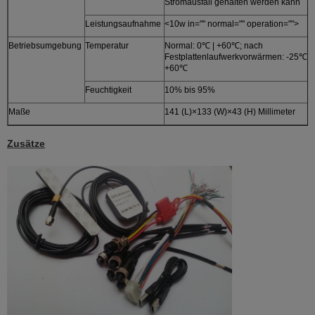
Stromausfall gehalten werden kann
Leistungsaufnahme
<10w in="" normal="" operation="">
Betriebsumgebung
Temperatur
Normal: 0℃ | +60℃; nach
Festplattenlaufwerkvorwärmen: -25℃ |
+60℃
Feuchtigkeit
10% bis 95%
Maße
141 (L)×133 (W)×43 (H) Millimeter
Zusätze