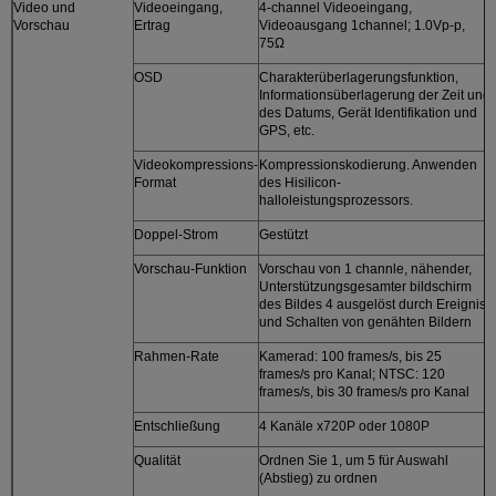
Video und
Videoeingang,
4-channel Videoeingang,
Vorschau
Ertrag
Videoausgang 1channel; 1.0Vp-p,
75Ω
OSD
Charakterüberlagerungsfunktion,
Informationsüberlagerung der Zeit und
des Datums, Gerät Identifikation und
GPS, etc.
Videokompressions-
Kompressionskodierung. Anwenden
Format
des Hisilicon-
halloleistungsprozessors.
Doppel-Strom
Gestützt
Vorschau-Funktion
Vorschau von 1 channle, nähender,
Unterstützungsgesamter bildschirm
des Bildes 4 ausgelöst durch Ereignis
und Schalten von genähten Bildern
Rahmen-Rate
Kamerad: 100 frames/s, bis 25
frames/s pro Kanal; NTSC: 120
frames/s, bis 30 frames/s pro Kanal
Entschließung
4 Kanäle x720P oder 1080P
Qualität
Ordnen Sie 1, um 5 für Auswahl
(Abstieg) zu ordnen