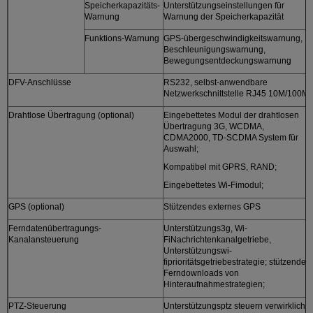
Speicherkapazitäts-
Unterstützungseinstellungen für
Warnung
Warnung der Speicherkapazität
Funktions-Warnung
GPS-übergeschwindigkeitswarnung,
Beschleunigungswarnung,
Bewegungsentdeckungswarnung
DFV-Anschlüsse
RS232, selbst-anwendbare
Netzwerkschnittstelle RJ45 10M/100M
Drahtlose Übertragung (optional)
Eingebettetes Modul der drahtlosen
Übertragung 3G, WCDMA,
CDMA2000, TD-SCDMA System für
Auswahl;
Kompatibel mit GPRS, RAND;
Eingebettetes Wi-Fimodul;
GPS (optional)
Stützendes externes GPS
Ferndatenübertragungs-
Unterstützungs3g, Wi-
Kanalansteuerung
FiNachrichtenkanalgetriebe,
Unterstützungswi-
fiprioritätsgetriebestrategie; stützende
Ferndownloads von
Hinteraufnahmestrategien;
PTZ-Steuerung
Unterstützungsptz steuern verwirklicht