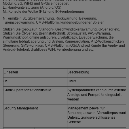
Modul K. 3G, WIFIS und GPSs eingebettet.
L., Handyunterstützung (Android/IOS)
M., Konsole der Wolke (PTZ) und IR-Fernbedienung
N., ermitteln Stützbremswarnung, Rückwarnung, Bewegung,
Türeinstiegwarnung, CMS-Plattform, kundengebundener Spieler.
Stützen Sie Geo-Zaun, Standort-, Geschwindigkeitswarnung, G-Sensor etc.
Stützen Sie Öl-Sensor, Brennstoffschnitt, Stromausfall, PAS-Warnung,
Warnungsknopf, online aufspüren, Livetalkback, Liveüberwachung, die
simultane lebhaftlagerung und System, Kamerarotation, PTZ-Wolkenschicken
Steuerung, SMS-Funktion, CMS-Plattform, iOS&Android Kunde (für Apple- und
Android-Telefon), drahtloses WIFI, Fernbedienung und etc.
Einzelteil
Beschreibung
OS
Linux
Grafik-Operations-Schnittstelle
Systemparameter kann durch externe
Anzeige und Fernprüfer eingestellt
werden
Security Management
Management 2-level für
Benutzerpasswort, Verwalterpasswort,
Unterstützungsverschlüsseltes
Getriebe