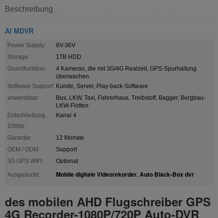
Beschreibung
AI MDVR
Power Supply:
8V-36V
Storage:
1TB HDD
Grundfunktion:
4 Kameras, die mit 3G/4G Realzeit, GPS-Spurhaltung
überwachen
Software Support:
Kunde, Server, Play-back-Software
anwendbar:
Bus, LKW, Taxi, Fahrerhaus, Treibstoff, Bagger, Bergbau-
LKW-Flotten
Entschließung
Kanal 4
1080p:
Garantie:
12 Monate
OEM / ODM:
Support
3G GPS WIFI:
Optional
Mobile digitale Videorekorder
Auto Black-Box dvr
Ausgesucht:
,
des mobilen AHD Flugschreiber GPS
4G Recorder-1080P/720P Auto-DVR