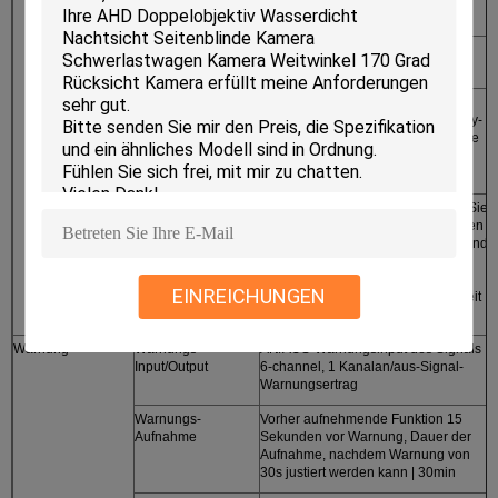
Aufnahme stützend
Videosuche
Durch Zeit, Art, Speichergerät und
andere Bedingungen suchen
Videoplayback
Unterstützungsplayback auf lokaler
Einheit, stützendes synchrones Play-
back von bis 4 Kanälen und Analyse
auf Fahrzeuginformationen in den
Dateien
Schnellen Vorlauf stützend, fasten Sie
rückwärts, spielen Sie und pausieren
Sie und schnellen Vorlauf stützen und
fasten Sie rückwärts mit der
Geschwindigkeit 2x, 4x, 8x und 16x
EINREICHUNGEN
und Dateispiel von vorgewählter Zeit
stützen
Warnung
Warnungs-
AN/AUS-Warnungsinput des Signals
Input/Output
6-channel, 1 Kanalan/aus-Signal-
Warnungsertrag
Warnungs-
Vorher aufnehmende Funktion 15
Aufnahme
Sekunden vor Warnung, Dauer der
Aufnahme, nachdem Warnung von
30s justiert werden kann | 30min