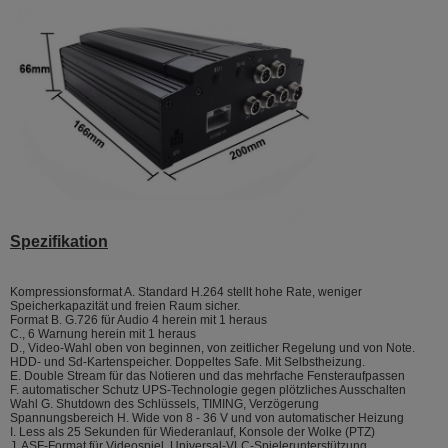
Spezifikation
Kompressionsformat A. Standard H.264 stellt hohe Rate, weniger
Speicherkapazität und freien Raum sicher.
Format B. G.726 für Audio 4 herein mit 1 heraus
C., 6 Warnung herein mit 1 heraus
D., Video-Wahl oben von beginnen, von zeitlicher Regelung und von Note.
HDD- und Sd-Kartenspeicher. Doppeltes Safe. Mit Selbstheizung.
E. Double Stream für das Notieren und das mehrfache Fensteraufpassen
F. automatischer Schutz UPS-Technologie gegen plötzliches Ausschalten
Wahl G. Shutdown des Schlüssels, TIMING, Verzögerung
Spannungsbereich H. Wide von 8 - 36 V und von automatischer Heizung
I. Less als 25 Sekunden für Wiederanlauf, Konsole der Wolke (PTZ)
J. ASF-Format für Videospiel, Universal-VLC-Spielerunterstützung