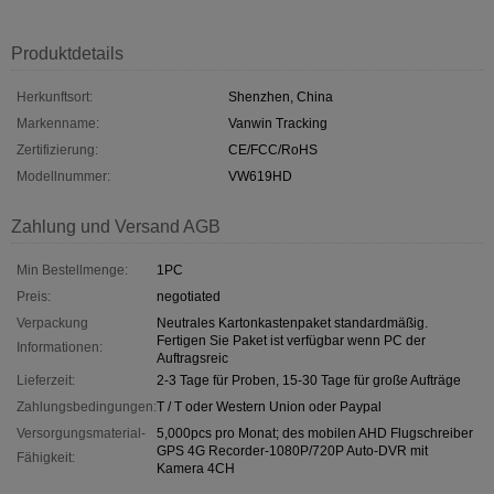
Produktdetails
Herkunftsort:
Shenzhen, China
Markenname:
Vanwin Tracking
Zertifizierung:
CE/FCC/RoHS
Modellnummer:
VW619HD
Zahlung und Versand AGB
Min Bestellmenge:
1PC
Preis:
negotiated
Verpackung
Neutrales Kartonkastenpaket standardmäßig.
Fertigen Sie Paket ist verfügbar wenn PC der
Informationen:
Auftragsreic
Lieferzeit:
2-3 Tage für Proben, 15-30 Tage für große Aufträge
Zahlungsbedingungen:
T / T oder Western Union oder Paypal
Versorgungsmaterial-
5,000pcs pro Monat; des mobilen AHD Flugschreiber
GPS 4G Recorder-1080P/720P Auto-DVR mit
Fähigkeit:
Kamera 4CH