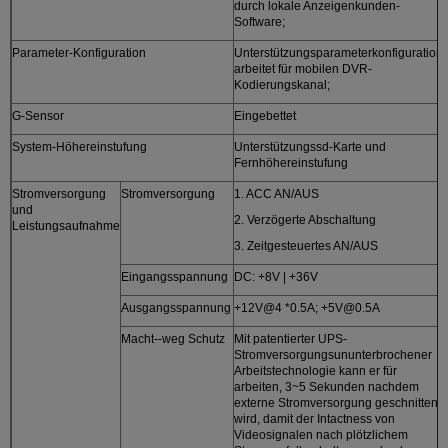
durch lokale Anzeigenkunden-
Software;
Parameter-Konfiguration
Unterstützungsparameterkonfiguration
arbeitet für mobilen DVR-
Kodierungskanal;
G-Sensor
Eingebettet
System-Höhereinstufung
Unterstützungssd-Karte und
Fernhöhereinstufung
Stromversorgung
Stromversorgung
1. ACC AN/AUS
und
2. Verzögerte Abschaltung
Leistungsaufnahme
3. Zeitgesteuertes AN/AUS
Eingangsspannung
DC: +8V | +36V
Ausgangsspannung
+12V@4 *0.5A; +5V@0.5A
Macht--weg Schutz
Mit patentierter UPS-
Stromversorgungsununterbrochener
Arbeitstechnologie kann er für
arbeiten, 3~5 Sekunden nachdem
externe Stromversorgung geschnitten
wird, damit der Intactness von
Videosignalen nach plötzlichem