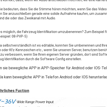
 es korrekt, dass, wenn wir Audio anschließen möchten, wir eine Kam
 Sie bedeuten, dass Sie die Stimme hören möchten, wenn Sie das Video
 Sie anzuschließen gerade eine solide Aufnahme kaufen, um zusamm
ind die oder das Zweikanal mit Audio.
 es möglich, die Fahrzeug Identifikation umzubenennen? Zum Beispiel f
eispiel: 08-PVP-5)
 Ja selbstverständlich ist es editable, konnten Sie umbenennen und Ihr
 oder Kfz-Kennzeichen etc., wenn Sie unseren Server, benutzen benötig
e zu verbessern, wenn Sie Ihren eigenen Server gründen, dort sind Softw
ug Identifikation durch die Software Config einstellen.
nn sie bewegliche APP in APP-Speicher für Andriod oder IOS-Te
 Ja kann bewegliche APP in Telefon Andriod oder IOS herunterla
hrliches Fuction