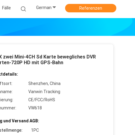
German
Fälle
Referenzen
X zwei Mini-4CH Sd Karte bewegliches DVR
rten-720P HD mit GPS-Bahn
tdetails:
ftsort:
Shenzhen, China
nname:
Vanwin Tracking
zierung:
CE/FCC/RoHS
lnummer:
VW618
g und Versand AGB:
stellmenge:
1PC