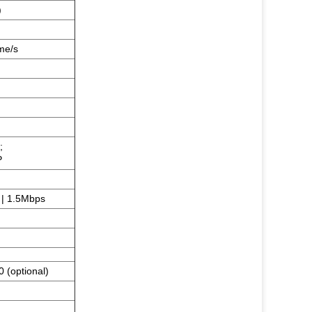
)
me/s
;
P
| 1.5Mbps
(optional)