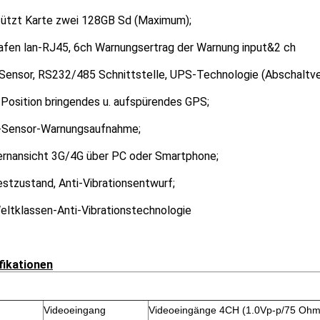
ützt Karte zwei 128GB Sd (Maximum);
afen lan-RJ45, 6ch Warnungsertrag der Warnung input&2 ch
Sensor, RS232/485 Schnittstelle, UPS-Technologie (Abschaltve
n Position bringendes u. aufspürendes GPS;
-Sensor-Warnungsaufnahme;
rnansicht 3G/4G über PC oder Smartphone;
stzustand, Anti-Vibrationsentwurf;
eltklassen-Anti-Vibrationstechnologie
fikationen
Videoeingang
Videoeingänge 4CH (1.0Vp-p/75 Ohm