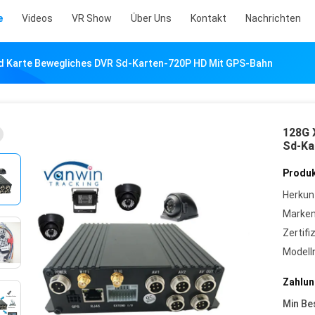
e
Videos
VR Show
Über Uns
Kontakt
Nachrichten
Sd Karte Bewegliches DVR Sd-Karten-720P HD Mit GPS-Bahn
128G 
Sd-Ka
Produk
Herkun
Marke
Zertifi
Model
Zahlun
Min Be