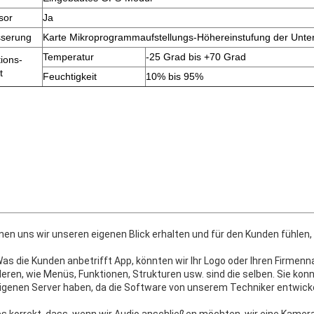
sor
Ja
sserung
Karte Mikroprogrammaufstellungs-Höhereinstufung der Unte
Temperatur
-25 Grad bis +70 Grad
ions-
t
Feuchtigkeit
10% bis 95%
nen uns wir unseren eigenen Blick erhalten und für den Kunden fühlen
 Was die Kunden anbetrifft App, könnten wir Ihr Logo oder Ihren Firme
deren, wie Menüs, Funktionen, Strukturen usw. sind die selben. Sie kon
eigenen Server haben, da die Software von unserem Techniker entwickel