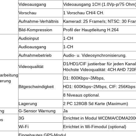
Videoausgang
Videoausgang 1CH (1.0Vp-p/75 Ohm
Vorschau
1 Vorschau CH/4 CH.
Aufnahme-Verhältnis
Kamerad: 25 Frame/s; NTSC: 30 Fra
Bild-Kompression
Profil der Hauptleitung H.264
Audioinput
1-CH
Audioausgang
1-CH
Aufnahmebetrieb
Audio- u. Videosynchronisierung.
D1/HD1/CIF justierbar für jeden Kanal
Videoqualität
Höchste Videoqualität: 4CH AHD 720
rarbeitung
D1: 800Kbps~3Mbps,
gerung
Bitgeschwindigkeit
HD1: 600Kbps~2Mbps, CIF: 256Kbps 
8 Niveaus optional.
Lagerung
2 PC 128GB Sd Karte (Maximum)
ng
G-Sensor Warnung
Ja
3G
Errichtet in Modul WCDMA/CDMA2000 
os
Wi-Fi
Errichtet in Wi-Fimodul (optional)
Eingebautes GPS-Modul