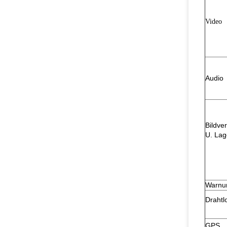
Video
Audio
Bildve
U. La
Warnu
Drahtl
GPS