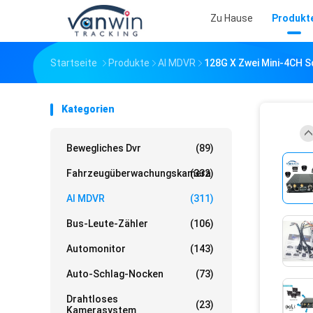
Zu Hause
Produkt
Startseite
Produkte
AI MDVR
128G X Zwei Mini-4CH 
Kategorien
Bewegliches Dvr
(89)
Fahrzeugüberwachungskamera
(332)
AI MDVR
(311)
Bus-Leute-Zähler
(106)
Automonitor
(143)
Auto-Schlag-Nocken
(73)
Drahtloses
(23)
Kamerasystem