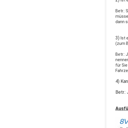
Ist
Betr.:
müssen
dann s
3)
Ist
(zum B
Betr.:
nennen
für Si
Fahrze
4) Ka
Betr.:
Ausfü