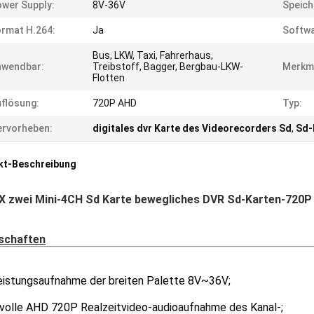
wer Supply:
8V-36V
Speich
rmat H.264:
Ja
Softwa
Bus, LKW, Taxi, Fahrerhaus,
nwendbar:
Treibstoff, Bagger, Bergbau-LKW-
Merkm
Flotten
flösung:
720P AHD
Typ:
rvorheben:
digitales dvr Karte des Videorecorders Sd
,
Sd-
kt-Beschreibung
X zwei Mini-4CH Sd Karte bewegliches DVR Sd-Karten-720
schaften
eistungsaufnahme der breiten Palette 8V~36V;
 volle AHD 720P Realzeitvideo-audioaufnahme des Kanal-;