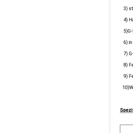
3) st
4) H
5)G-
6) i
7) G
8) Fe
9) Fe
10)W
Spezi