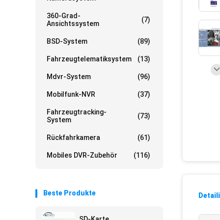
360-Grad-
(7)
Ansichtssystem
BSD-System
(89)
Fahrzeugtelematiksystem
(13)
Mdvr-System
(96)
Mobilfunk-NVR
(37)
Fahrzeugtracking-
(73)
System
Rückfahrkamera
(61)
Mobiles DVR-Zubehör
(116)
Beste Produkte
Detail
SD-Karte