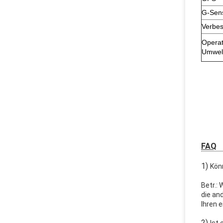
G-Sen
Verbe
Operat
Umwel
FAQ
1)
Kön
Betr.:
die an
Ihren 
2)