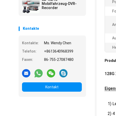
Po
Mobilfahrzeug-DVR-
Recorder
Fo
A
Kontakte
Au
Kontakte:
Ms. Wendy Chen
He
Telefon:
+8613640968399
Faxen:
86-755-27087480
Produ
128G 
Kontakt
Eigen
1) L
2) 4