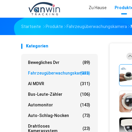
Zu Hause
Produkt
Startseite
Produkte
Fahrzeugüberwachungskamera
Kategorien
Bewegliches Dvr
(89)
Fahrzeugüberwachungskamera
(332)
AI MDVR
(311)
Bus-Leute-Zähler
(106)
Automonitor
(143)
Auto-Schlag-Nocken
(73)
Drahtloses
(23)
Kamerasystem