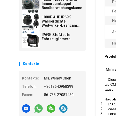
P
Innenraumkuppel
Busüberwachungskamera
F
1080P AHD IP69K
Na
Wasserdichte
Weitwinkel-Dashcam
Nachtsicht-Auto-
A
Dome-Kamera
IP69K Stoßfeste
Fahrzeugkamera
He
Produ
Kontakte
Mini
Kontakte:
Ms. Wendy Chen
Dies
als CM
Telefon:
+8613640968399
tausch
Faxen:
86-755-27087480
Haupt
1/3 
Wass
Entsc