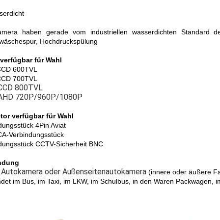
erdicht
mera haben gerade vom industriellen wasserdichten Standard de
wäschespur, Hochdruckspülung
verfügbar für Wahl
CCD 600TVL
CCD 700TVL
CCD 800TVL
 AHD 720P/960P/1080P
or verfügbar für Wahl
dungsstück 4Pin Aviat
A-Verbindungsstück
dungsstück CCTV-Sicherheit BNC
ndung
e Autokamera oder Außenseitenautokamera
(innere oder äußere Fa
det im Bus, im Taxi, im LKW, im Schulbus, in den Waren Packwagen, im