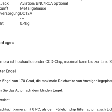
 Jack
Aviation/BNC/RCA optional
kunft
Metallgehäuse
versorgung
DC12V
---
ht
0.4kg
antages
mera ist hochauflösender CCD-Chip, maximal kann bis zur Linie 
iter Engel
n Engel von 170 Grad, die maximale Reichweite von Anzeigenliegeplatz
n Sie das Auto nach dem blinden Engel.
tsicht
chtsichtkamera mit 8 PC, als dem Füllelichtchip füllen automatisch Lich