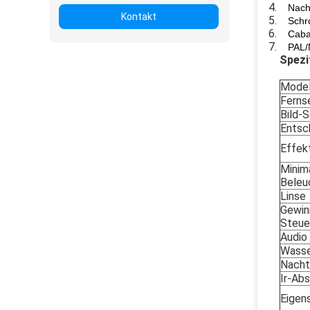
Nach
Kontakt
Schro
Caba
PAL/
Spezi
Model
Ferns
Bild-
Entsc
Effekt
Minim
Beleu
Linse
Gewin
Steue
Audio
Wasse
Nacht
Ir-Ab
Eigen