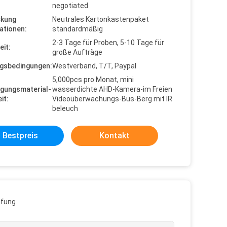
negotiated
ckung
Neutrales Kartonkastenpaket
ationen:
standardmäßig
2-3 Tage für Proben, 5-10 Tage für
eit:
große Aufträge
gsbedingungen:
Westverband, T/T, Paypal
5,000pcs pro Monat, mini
gungsmaterial-
wasserdichte AHD-Kamera-im Freien
it:
Videoüberwachungs-Bus-Berg mit IR
beleuch
Bestpreis
Kontakt
üfung