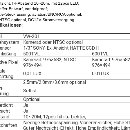
tsicht, IR-Abstand 10~20m, mit 12pcs LED;
ffer Entwurf, vandalproof;
le-Steckfassung: aviation/BNC/RCA optional;
NTSC optional, DC12V-Stromversorgung
fikationen:
l
VW-201
ehsystem
Kamerad oder NTSC optional
Sensor
1/3" SONY-Ex-Ansicht HATTE CCD II
hließung
500TVL
600TVL
Kamerad: 976×582; NTSC:
Kamerad: 976×582
ive Pixel
976×494
976×494
ale
0,01 LUX
0.01LUX
chtung
2.5mm/2.8mm/3.6mm optional
n-
Selbst
rung
Optional
rdicht
Ja
sicht
Ja
stand
10~20M, 12pcs führte Lichter;
Niedrige Betriebsspannung; Vibrieren-sicher; Hohe St
schaften
Guter Nachtsicht-Effekt; Hohe Empfindlichkeit; Lä