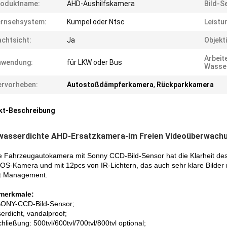
roduktname:
AHD-Aushilfskamera
Bild-S
ernsehsystem:
Kumpel oder Ntsc
Leistu
chtsicht:
Ja
Objekt
Arbeit
nwendung:
für LKW oder Bus
Wasse
rvorheben:
Autostoßdämpferkamera
,
Rückparkkamera
kt-Beschreibung
 wasserdichte AHD-Ersatzkamera-im Freien Videoüberwachu
e Fahrzeugautokamera mit Sonny CCD-Bild-Sensor hat die Klarheit des
OS-Kamera und mit 12pcs von IR-Lichtern, das auch sehr klare Bilder na
t Management.
merkmale:
SONY-CCD-Bild-Sensor;
erdicht, vandalproof;
hließung: 500tvl/600tvl/700tvl/800tvl optional;