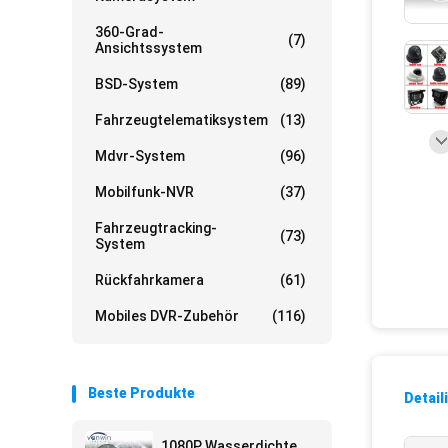
360-Grad-
(7)
Ansichtssystem
BSD-System
(89)
Fahrzeugtelematiksystem
(13)
Mdvr-System
(96)
Mobilfunk-NVR
(37)
Fahrzeugtracking-
(73)
System
Rückfahrkamera
(61)
Mobiles DVR-Zubehör
(116)
Beste Produkte
Detail
1080P Wasserdichte