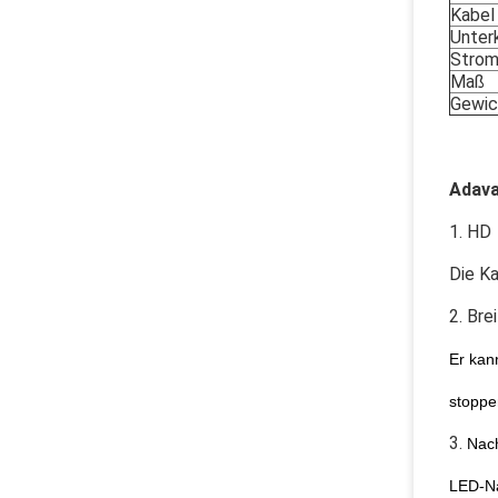
Kabel
Unter
Strom
Maß
Gewic
Adav
1. HD
Die Ka
2. Bre
Er kan
stoppe
3.
Nach
LED-Na