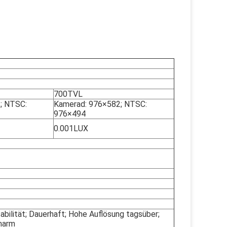
700TVL
; NTSC:
Kamerad: 976×582; NTSC:
976×494
0.001LUX
abilität; Dauerhaft; Hohe Auflösung tagsüber;
rmarm