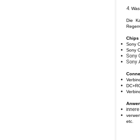
4.
Wass
Die Ka
Regen
Chips 
Sony 
Sony 
Sony 
Sony
Connet
Verbin
DC+RC
Verbin
Anwe
inner
verwen
etc.