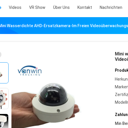
e
Videos
VR Show
Über Uns
Kontakt
Nachrichten
Mini Wasserdichte AHD-Ersatzkamera-Im Freien Videoüberwachungs-
Mini 
Video
Produk
Herkun
Marke
Zertifi
Model
Zahlun
Min Be