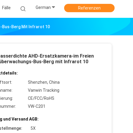
German
Fälle
Referenzen
Bus-Berg Mit Infrarot 10
wasserdichte AHD-Ersatzkamera-im Freien
überwachungs-Bus-Berg mit Infrarot 10
tdetails:
ftsort:
Shenzhen, China
nname:
Vanwin Tracking
zierung:
CE/FCC/RoHS
lnummer:
VW-C201
g und Versand AGB:
stellmenge:
5X