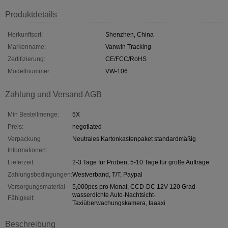
Produktdetails
Herkunftsort:
Shenzhen, China
Markenname:
Vanwin Tracking
Zertifizierung:
CE/FCC/RoHS
Modellnummer:
VW-106
Zahlung und Versand AGB
Min Bestellmenge:
5X
Preis:
negotiated
Verpackung
Neutrales Kartonkastenpaket standardmäßig
Informationen:
Lieferzeit:
2-3 Tage für Proben, 5-10 Tage für große Aufträge
Zahlungsbedingungen:
Westverband, T/T, Paypal
Versorgungsmaterial-
5,000pcs pro Monat, CCD-DC 12V 120 Grad-
wasserdichte Auto-Nachtsicht-
Fähigkeit:
Taxiüberwachungskamera, taaaxi
Beschreibung