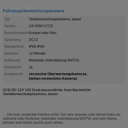
Fahrzeugüberwachungskamera
Typ:
Taxiüberwachungskamera, taaaxi
Sensor:
1/4 SONY-CCD
Fernsehsystem:
Kumpel oder Ntsc
Spannung:
DC12
Wasserdicht:
IP66-IP68
Garantie:
12 Monate
Auflösung:
Maximale Unterstützung 600TVL
Nachtsicht:
Ja
versteckte Überwachungskameras
Ausgesucht:
,
kleinen versteckten Kameras
CCD-DC 12V 120 Grad-wasserdichte Auto-Nachtsicht-
Taxiüberwachungskamera, taaaxi
Die Auto versteckte Kamera ist für Taxi sehr populär, oder kleine Autos als
sideview oder frontview, maximale Unterstützung 600TVL und sehr klares,
können sehr klares nachts auch sehen.