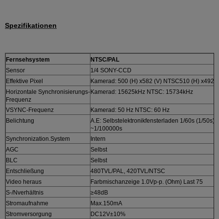
Spezifikationen
Fernsehsystem
NTSC/PAL
Sensor
1/4 SONY-CCD
Effektive Pixel
Kamerad: 500 (H) x582 (V) NTSC510 (H) x492 (
Horizontale Synchronisierungs-
Kamerad: 15625kHz NTSC: 15734kHz
Frequenz
VSYNC-Frequenz
Kamerad: 50 Hz NTSC: 60 Hz
Belichtung
A.E: Selbstelektronikfensterladen 1/60s (1/50s)
~1/100000s
Synchronization.System
Intern
AGC
Selbst
BLC
Selbst
Entschließung
480TVL/PAL, 420TVL/NTSC
Video heraus
Farbmischanzeige 1.0Vp-p. (Ohm) Last 75
S-/Nverhältnis
≥48dB
Stromaufnahme
Max.150mA
Stromversorgung
DC12V±10%