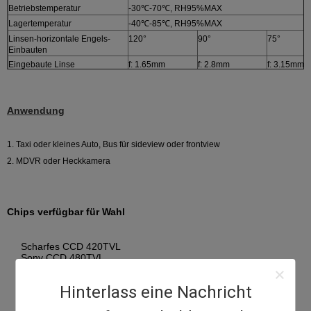
Betriebstemperatur
-30℃-70℃, RH95%MAX
Lagertemperatur
-40℃-85℃, RH95%MAX
Linsen-horizontale Engels-
120°
90°
75°
Einbauten
Eingebaute Linse
f: 1.65mm
f: 2.8mm
f: 3.15mm
Wasserdicht
IP66-IP68
Minimale Beleuchtung
0 Lux (wenn 8Pcs AN geführt ist)
Anwendung
1. Taxi oder kleines Auto, Bus für sideview oder frontview
2. MDVR oder Heckkamera
Chips verfügbar für Wahl
Scharfes CCD 420TVL
Sony CCD 480TVL
Sony CCD 600TVL
Hinterlass eine Nachricht