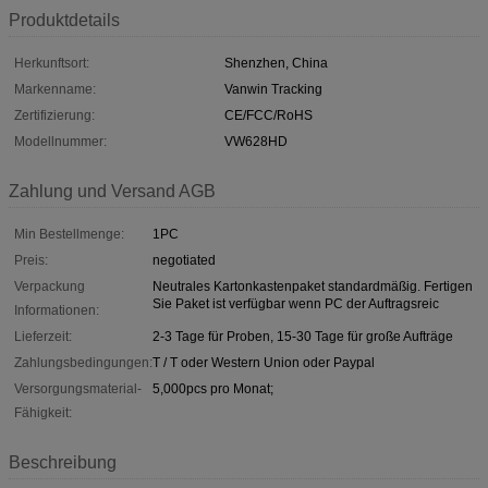
Produktdetails
Herkunftsort:
Shenzhen, China
Markenname:
Vanwin Tracking
Zertifizierung:
CE/FCC/RoHS
Modellnummer:
VW628HD
Zahlung und Versand AGB
Min Bestellmenge:
1PC
Preis:
negotiated
Verpackung
Neutrales Kartonkastenpaket standardmäßig. Fertigen
Sie Paket ist verfügbar wenn PC der Auftragsreic
Informationen:
Lieferzeit:
2-3 Tage für Proben, 15-30 Tage für große Aufträge
Zahlungsbedingungen:
T / T oder Western Union oder Paypal
Versorgungsmaterial-
5,000pcs pro Monat;
Fähigkeit:
Beschreibung