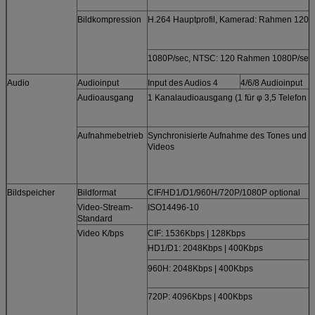
Bildkompression
H.264 Hauptprofil, Kamerad: Rahmen 120
1080P/sec, NTSC: 120 Rahmen 1080P/sec
Audio
Audioinput
Input des Audios 4
4/6/8 Audioinput
Audioausgang
1 Kanalaudioausgang (1 für φ 3,5 Telefon J
Aufnahmebetrieb
Synchronisierte Aufnahme des Tones und d
Videos
Bildspeicher
Bildformat
CIF/HD1/D1/960H/720P/1080P optional
Video-Stream-
ISO14496-10
Standard
Video K/bps
CIF: 1536Kbps | 128Kbps
HD1/D1: 2048Kbps | 400Kbps
960H: 2048Kbps | 400Kbps
720P: 4096Kbps | 400Kbps