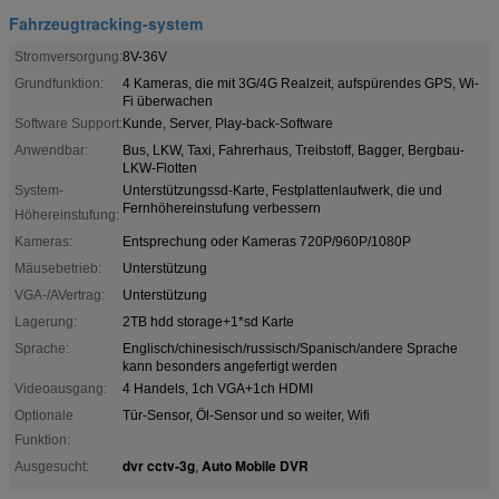
Fahrzeugtracking-system
Stromversorgung:
8V-36V
Grundfunktion:
4 Kameras, die mit 3G/4G Realzeit, aufspürendes GPS, Wi-
Fi überwachen
Software Support:
Kunde, Server, Play-back-Software
Anwendbar:
Bus, LKW, Taxi, Fahrerhaus, Treibstoff, Bagger, Bergbau-
LKW-Flotten
System-
Unterstützungssd-Karte, Festplattenlaufwerk, die und
Fernhöhereinstufung verbessern
Höhereinstufung:
Kameras:
Entsprechung oder Kameras 720P/960P/1080P
Mäusebetrieb:
Unterstützung
VGA-/AVertrag:
Unterstützung
Lagerung:
2TB hdd storage+1*sd Karte
Sprache:
Englisch/chinesisch/russisch/Spanisch/andere Sprache
kann besonders angefertigt werden
Videoausgang:
4 Handels, 1ch VGA+1ch HDMI
Optionale
Tür-Sensor, Öl-Sensor und so weiter, Wifi
Funktion:
dvr cctv-3g
Auto Mobile DVR
Ausgesucht:
,