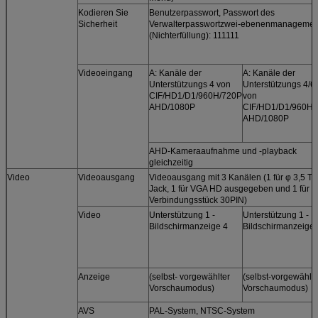
Kodieren Sie
Benutzerpasswort, Passwort des
Sicherheit
Verwalterpasswortzwei-ebenenmanagemen
(Nichterfüllung): 111111
Videoeingang
A: Kanäle der
A: Kanäle der
Unterstützungs 4 von
Unterstützungs 4/6
CIF/HD1/D1/960H/720P
von
AHD/1080P
CIF/HD1/D1/960H/
AHD/1080P
AHD-Kameraaufnahme und -playback
gleichzeitig
Video
Videoausgang
Videoausgang mit 3 Kanälen (1 für φ 3,5 Te
Jack, 1 für VGA HD ausgegeben und 1 für
Verbindungsstück 30PIN)
Video
Unterstützung 1 -
Unterstützung 1 -
Bildschirmanzeige 4
Bildschirmanzeige 
Anzeige
(selbst- vorgewählter
(selbst-vorgewählte
Vorschaumodus)
Vorschaumodus)
AVS
PAL-System, NTSC-System