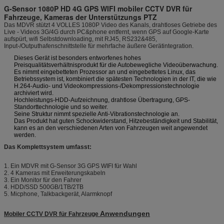
G-Sensor 1080P HD 4G GPS WIFI mobiler CCTV DVR für
Fahrzeuge, Kameras der Unterstützungs PTZ
Das MDVR stützt 4 VOLLES 1080P Video des Kanals, drahtloses Getriebe des
Live - Videos 3G/4G durch PC&phone entfernt, wenn GPS auf Google-Karte
aufspürt, wifi Selbstdownloading, mit RJ45, RS232&485,
Input-/Outputhafenschnittstelle für mehrfache äußere Gerätintegration.
Dieses Gerät ist besonders entworfenes hohes
Preisqualitätsverhältnisprodukt für die Autobewegliche Videoüberwachung.
Es nimmt eingebetteten Prozessor an und eingebettetes Linux, das
Betriebssystem ist, kombiniert die spätesten Technologien in der IT, die wie
H.264-Audio- und Videokompressions-/Dekompressionstechnologie
archiviert wird.
Hochleistungs-HDD-Aufzeichnung, drahtlose Übertragung, GPS-
Standorttechnologie und so weiter.
Seine Struktur nimmt spezielle Anti-Vibrationstechnologie an.
Das Produkt hat guten Schockwiderstand, Hitzebeständigkeit und Stabilität,
kann es an den verschiedenen Arten von Fahrzeugen weit angewendet
werden.
Das Komplettsystem umfasst:
1. Ein MDVR mit G-Sensor 3G GPS WIFI für Wahl
2. 4 Kameras mit Erweiterungskabeln
3. Ein Monitor für den Fahrer
4. HDD/SSD 500GB/1TB/2TB
5. Micphone, Talkbackgerät, Alarmknopf
Anwendungen
Mobiler CCTV DVR für Fahrzeuge