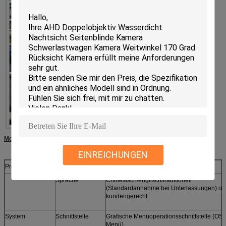
Mobiler CCTV DVR für Fahrzeuge Datenblatt:
EINREICHUNGEN
Projekt
Parameter
Sd-Karten-Art
HDD-Art
Sprache
Chinesisch/englisch/traditionell
(Standardannahme bei Unterlassungen) od
kundengerecht
System
Schnittstelle
Grafische Menüoperationsschnittstelle (OS
Menü)