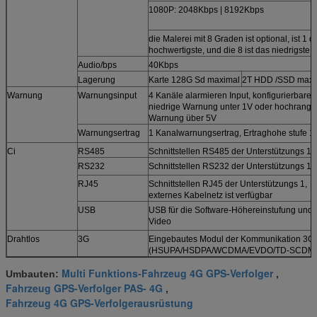
1080P: 2048Kbps | 8192Kbps
die Malerei mit 8 Graden ist optional, ist 1 d
hochwertigste, und die 8 ist das niedrigste.
Audio/bps
40Kbps
Lagerung
Karte 128G Sd maximal
2T HDD /SSD maxi
Warnung
Warnungsinput
4 Kanäle alarmieren Input, konfigurierbare
niedrige Warnung unter 1V oder hochrangi
Warnung über 5V
Warnungsertrag
1 Kanalwarnungsertrag, Ertraghohe stufe 1
Ci
RS485
Schnittstellen RS485 der Unterstützungs 1
RS232
Schnittstellen RS232 der Unterstützungs 1
RJ45
Schnittstellen RJ45 der Unterstützungs 1,
externes Kabelnetz ist verfügbar
USB
USB für die Software-Höhereinstufung und 
Video
Drahtlos
3G
Eingebautes Modul der Kommunikation 3G
(HSUPA/HSDPA/WCDMA/EVDO/TD-SCDM
Multi Funktions-Fahrzeug 4G GPS-Verfolger
Umbauten:
,
Fahrzeug GPS-Verfolger PAS- 4G
,
Fahrzeug 4G GPS-Verfolgerausrüstung