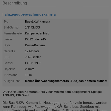
Beschreibung
Fahrzeugüberwachungskamera
Typ:
Bus-/LKW-Kamera
Bild-Sensor:
1/3" CMOS
Fernsehsystem:
Kumpel oder Ntsc
Leistung:
DC12 oder 24V
Style:
Dome-Kamera
Garantie:
12 Monate
LED:
7 IR-Lichter
Sensor:
CCD/CMOS
Objektiv:
2.1mm
Ir-Abstand:
10 m
Mobile Überwachungskameras
Auto
das Kamera aufhebt
Ausgesucht:
,
,
AUTO-Hauben-Kameras AHD 720P Minimit dem Spiegel/Nicht-Spiegel
AN/AUS, 130 Grad
Die Bus-/LKW-Kamera ist Neuzugang, der für viele benutzt werden
kann Fahrzeug, wie Packwagen, LKW, Schulbus, Stadtbus mit
guter Nachtsicht und spezieller Entwurf. Sie kann mit beweglichem