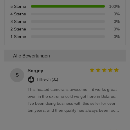
5 Sterne
100%
4 Sterne
0%
3 Sterne
0%
2 Sterne
0%
1 Sterne
0%
Alle Bewertungen
Sergey
S
Hilfreich (31)
This heated camera is awesome – it works great
even in the extreme cold we get here in Belarus.
I’ve been doing business with this seller for over
ten years, and their quality has always been rock-
solid