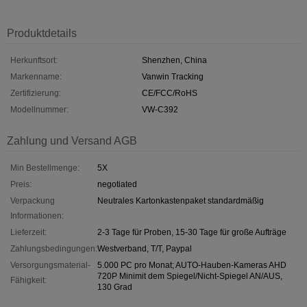
Produktdetails
Herkunftsort:
Shenzhen, China
Markenname:
Vanwin Tracking
Zertifizierung:
CE/FCC/RoHS
Modellnummer:
VW-C392
Zahlung und Versand AGB
Min Bestellmenge:
5X
Preis:
negotiated
Verpackung
Neutrales Kartonkastenpaket standardmäßig
Informationen:
Lieferzeit:
2-3 Tage für Proben, 15-30 Tage für große Aufträge
Zahlungsbedingungen:
Westverband, T/T, Paypal
Versorgungsmaterial-
5.000 PC pro Monat; AUTO-Hauben-Kameras AHD
720P Minimit dem Spiegel/Nicht-Spiegel AN/AUS,
Fähigkeit:
130 Grad