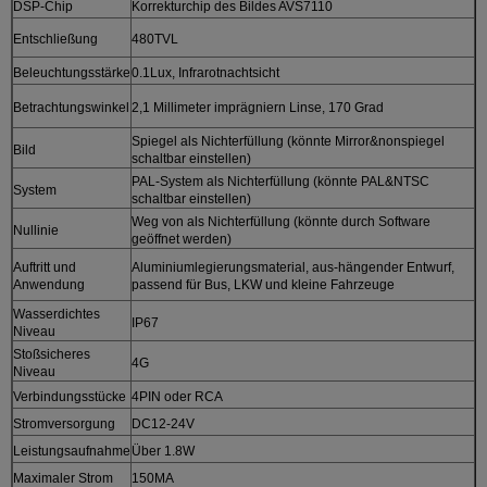
DSP-Chip
Korrekturchip des Bildes AVS7110
Entschließung
480TVL
Beleuchtungsstärke
0.1Lux, Infrarotnachtsicht
Betrachtungswinkel
2,1 Millimeter imprägniern Linse, 170 Grad
Spiegel als Nichterfüllung (könnte Mirror&nonspiegel
Bild
schaltbar einstellen)
PAL-System als Nichterfüllung (könnte PAL&NTSC
System
schaltbar einstellen)
Weg von als Nichterfüllung (könnte durch Software
Nullinie
geöffnet werden)
Auftritt und
Aluminiumlegierungsmaterial, aus-hängender Entwurf,
Anwendung
passend für Bus, LKW und kleine Fahrzeuge
Wasserdichtes
IP67
Niveau
Stoßsicheres
4G
Niveau
Verbindungsstücke
4PIN oder RCA
Stromversorgung
DC12-24V
Leistungsaufnahme
Über 1.8W
Maximaler Strom
150MA