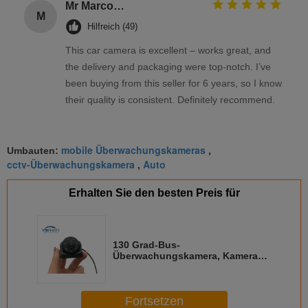
Mr Marco Facchin
M
Hilfreich (49)
This car camera is excellent – works great, and
the delivery and packaging were top-notch. I’ve
been buying from this seller for 6 years, so I know
their quality is consistent. Definitely recommend.
mobile Überwachungskameras
Umbauten:
,
cctv-Überwachungskamera
Auto
,
Erhalten Sie den besten Preis für
130 Grad-Bus-
Überwachungskamera, Kamera
AHD-Fahrzeug-DVR mit 12
Monaten Garantie-
Fortsetzen