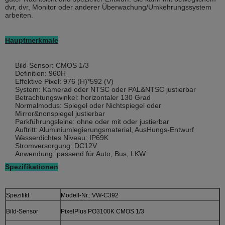
dvr, dvr, Monitor oder anderer Überwachung/Umkehrungssystem
arbeiten.
Hauptmerkmale
Bild-Sensor: CMOS 1/3
Definition: 960H
Effektive Pixel: 976 (H)*592 (V)
System: Kamerad oder NTSC oder PAL&NTSC justierbar
Betrachtungswinkel: horizontaler 130 Grad
Normalmodus: Spiegel oder Nichtspiegel oder
Mirror&nonspiegel justierbar
Parkführungsleine: ohne oder mit oder justierbar
Auftritt: Aluminiumlegierungsmaterial, AusHungs-Entwurf
Wasserdichtes Niveau: IP69K
Stromversorgung: DC12V
Anwendung: passend für Auto, Bus, LKW
Spezifikationen
Spezifikt.
Modell-Nr.: VW-C392
Bild-Sensor
PixelPlus PO3100K CMOS 1/3