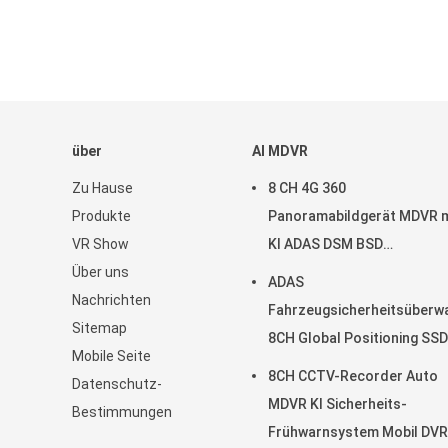
über
AI MDVR
Zu Hause
8 CH 4G 360
Produkte
Panoramabildgerät MDVR m
VR Show
KI ADAS DSM BSD
Über uns
Panoramabildgerät Fahrze
ADAS
Nachrichten
DVR-Kamerasystem
Fahrzeugsicherheitsüberw
Sitemap
8CH Global Positioning SSD
Mobile Seite
Recorder MDVR
8CH CCTV-Recorder Auto
Datenschutz-
MDVR KI Sicherheits-
Bestimmungen
Frühwarnsystem Mobil DVR