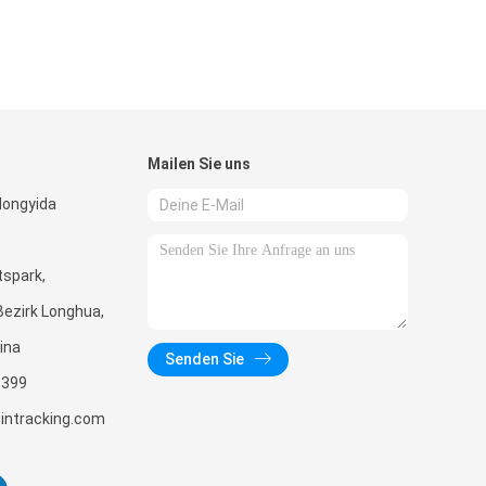
Mailen Sie uns
 Hongyida
spark,
Bezirk Longhua,
ina
Senden Sie
8399
ntracking.com