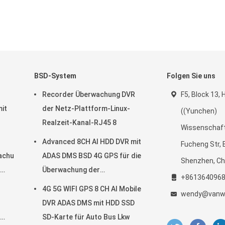
BSD-System
Folgen Sie uns
Recorder Überwachung DVR
F5, Block 13,
it
der Netz-Plattform-Linux-
((Yunchen)
Realzeit-Kanal-RJ45 8
Wissenschaft
ug-
Advanced 8CH AI HDD DVR mit
Fucheng Str, 
achungsgerät
ADAS DMS BSD 4G GPS für die
Shenzhen, Ch
Überwachung der
+861364096
Fahrzeugsicherheit
4G 5G WIFI GPS 8 CH AI Mobile
wendy@vanwi
DVR ADAS DMS mit HDD SSD
SD-Karte für Auto Bus Lkw